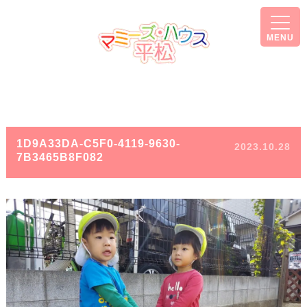
MENU
1D9A33DA-C5F0-4119-9630-
2023.10.28
7B3465B8F082