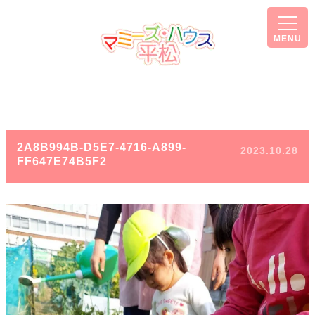
MENU
2A8B994B-D5E7-4716-A899-
2023.10.28
FF647E74B5F2