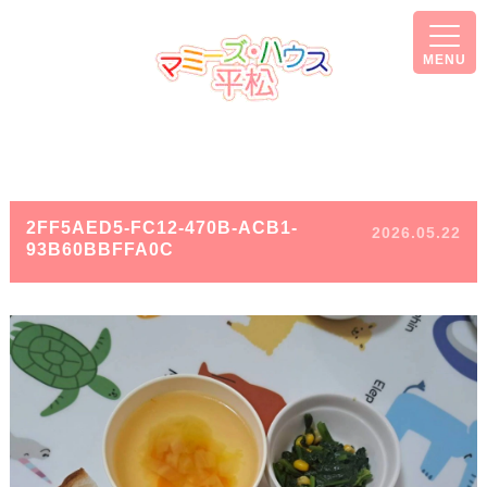
MENU
2FF5AED5-FC12-470B-ACB1-
2026.05.22
93B60BBFFA0C