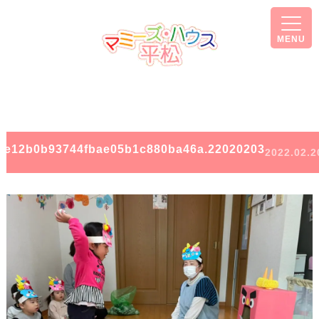
MENU
5e12b0b93744fbae05b1c880ba46a.22020203
2022.02.2