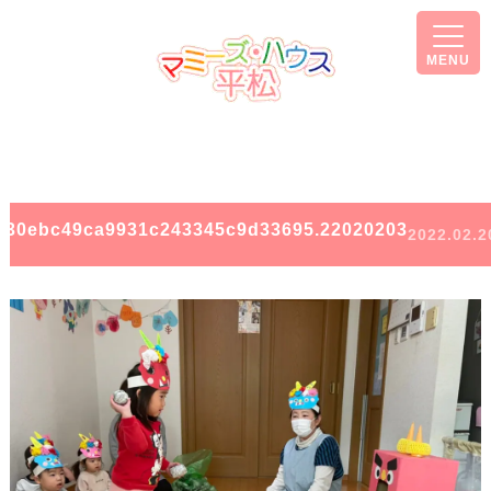
MENU
630ebc49ca9931c243345c9d33695.22020203
2022.02.2