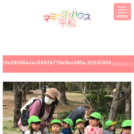
MENU
ac0e28546acac5942b778e8ee495a.22032404
2022.03.2