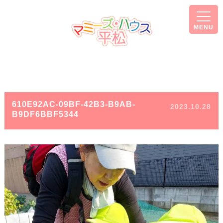
MENU
610E92AC-09BF-42B3-B9AB-
2023.10.28
B9DF6BBF5344