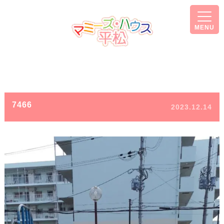
MENU
7466
2023.12.14