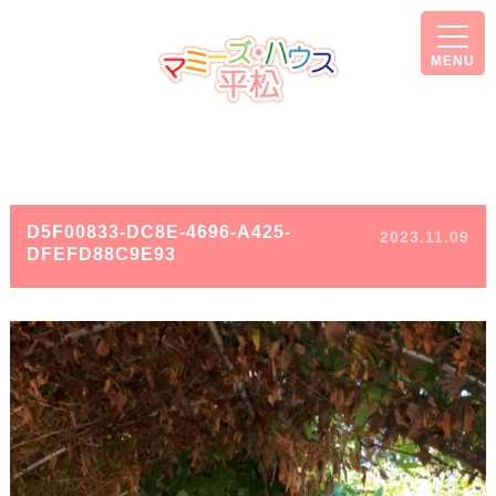
MENU
D5F00833-DC8E-4696-A425-
2023.11.09
DFEFD88C9E93